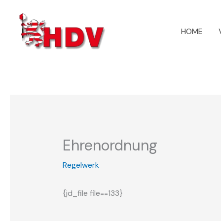
Zum
Inhalt
HOME
springen
Ehrenordnung
Regelwerk
{jd_file file==133}