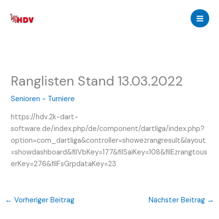
Zum
Inhalt
springen
Ranglisten Stand 13.03.2022
Senioren - Turniere
https://hdv.2k-dart-
software.de/index.php/de/component/dartliga/index.php?
option=com_dartliga&controller=showezrangresult&layout
=showdashboard&filVbKey=177&filSaiKey=108&filEzrangtous
erKey=276&filFsGrpdataKey=23
←
Vorheriger Beitrag
Nächster Beitrag
→